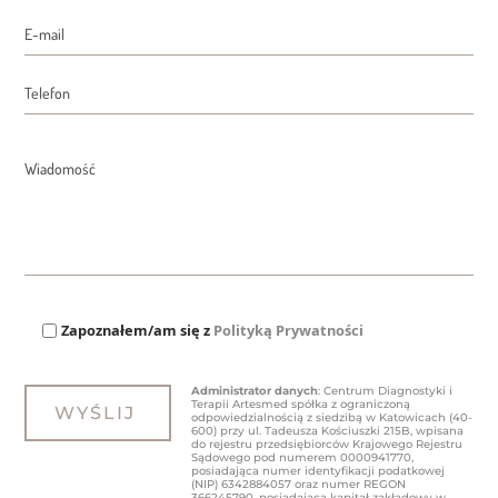
Zapoznałem/am się z
Polityką Prywatności
Administrator danych
: Centrum Diagnostyki i
Terapii Artesmed spółka z ograniczoną
odpowiedzialnością z siedzibą w Katowicach (40-
600) przy ul. Tadeusza Kościuszki 215B, wpisana
do rejestru przedsiębiorców Krajowego Rejestru
Sądowego pod numerem 0000941770,
posiadająca numer identyfikacji podatkowej
(NIP) 6342884057 oraz numer REGON
366245790, posiadająca kapitał zakładowy w