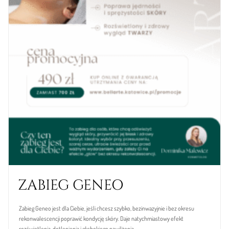
ZABIEG GENEO
Zabieg Geneo jest dla Ciebie, jeśli chcesz szybko, bezinwazyjnie i bez okresu
rekonwalescencji poprawić kondycję skóry. Daje natychmiastowy efekt
rozświetlenia, dotlenienia i głębokiego nawilżenia.