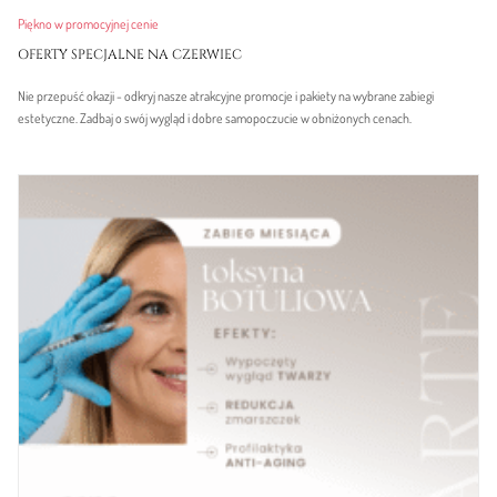
Piękno w promocyjnej cenie
OFERTY SPECJALNE NA CZERWIEC
Nie przepuść okazji - odkryj nasze atrakcyjne promocje i pakiety na wybrane zabiegi
estetyczne. Zadbaj o swój wygląd i dobre samopoczucie w obniżonych cenach.