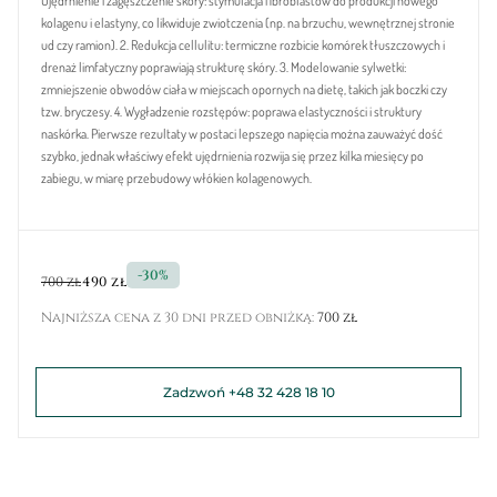
Ujędrnienie i zagęszczenie skóry: stymulacja fibroblastów do produkcji nowego
kolagenu i elastyny, co likwiduje zwiotczenia (np. na brzuchu, wewnętrznej stronie
ud czy ramion). 2. Redukcja cellulitu: termiczne rozbicie komórek tłuszczowych i
drenaż limfatyczny poprawiają strukturę skóry. 3. Modelowanie sylwetki:
zmniejszenie obwodów ciała w miejscach opornych na dietę, takich jak boczki czy
tzw. bryczesy. 4. Wygładzenie rozstępów: poprawa elastyczności i struktury
naskórka. Pierwsze rezultaty w postaci lepszego napięcia można zauważyć dość
szybko, jednak właściwy efekt ujędrnienia rozwija się przez kilka miesięcy po
zabiegu, w miarę przebudowy włókien kolagenowych.
-30%
700 zł
490 zł
Najniższa cena z 30 dni przed obniżką:
700 zł
Zadzwoń +48 32 428 18 10