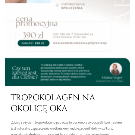
TROPOKOLAGEN NA
OKOLICĘ OKA
Zabieg z użyciem tropokolagenu pod oczy to doskonały wybór, jeśli Twoim celem
jest naturalne zagęszczenie wiotkiej skóry, redukcja cieni ("doliny łez") oraz
wygładzenie drobnych zmarszczek bez efektu sztucznego wypełnienia.