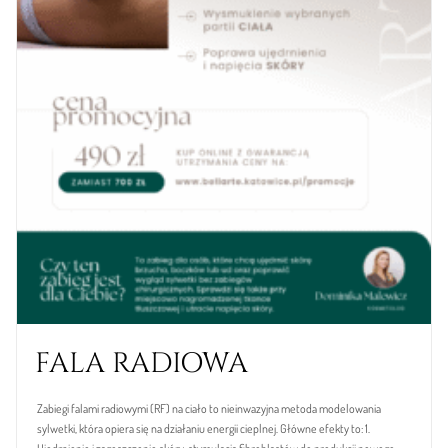
FALA RADIOWA
Zabiegi falami radiowymi (RF) na ciało to nieinwazyjna metoda modelowania
sylwetki, która opiera się na działaniu energii cieplnej. Główne efekty to: 1.