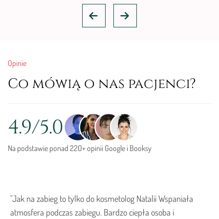
Opinie
Co mówią o nas pacjenci?
4.9/5.0
Na podstawie ponad 220+ opinii Google i Booksy
Jak na zabieg to tylko do kosmetolog Natalii Wspaniała
atmosfera podczas zabiegu. Bardzo ciepła osoba i
d