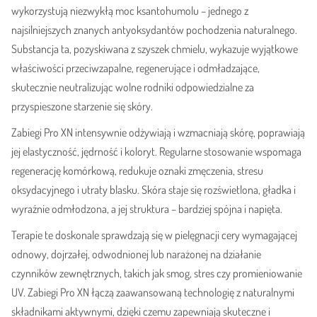
wykorzystują niezwykłą moc ksantohumolu – jednego z
najsilniejszych znanych antyoksydantów pochodzenia naturalnego.
Substancja ta, pozyskiwana z szyszek chmielu, wykazuje wyjątkowe
właściwości przeciwzapalne, regenerujące i odmładzające,
skutecznie neutralizując wolne rodniki odpowiedzialne za
przyspieszone starzenie się skóry.
Zabiegi Pro XN intensywnie odżywiają i wzmacniają skórę, poprawiają
jej elastyczność, jędrność i koloryt. Regularne stosowanie wspomaga
regenerację komórkową, redukuje oznaki zmęczenia, stresu
oksydacyjnego i utraty blasku. Skóra staje się rozświetlona, gładka i
wyraźnie odmłodzona, a jej struktura – bardziej spójna i napięta.
Terapie te doskonale sprawdzają się w pielęgnacji cery wymagającej
odnowy, dojrzałej, odwodnionej lub narażonej na działanie
czynników zewnętrznych, takich jak smog, stres czy promieniowanie
UV. Zabiegi Pro XN łączą zaawansowaną technologię z naturalnymi
składnikami aktywnymi, dzięki czemu zapewniają skuteczne i