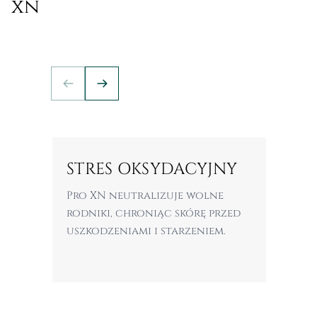
xn
STRES OKSYDACYJNY
PRZ
Pro XN neutralizuje wolne
Zabieg
rodniki, chroniąc skórę przed
pigme
uszkodzeniami i starzeniem.
kolory