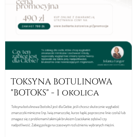
TOKSYNA BOTULINOWA
"BOTOKS" - 1 okolica
Toksyna botulinowa (botoks) jest dla Ciebie, jeśli chcesz skutecznie wygładzić
zmarszczki mimiczne (np. lwią zmarszczkę, kurze łapki, poprzeczne linie czoła) lub
zmagasz się z problemami takimi jak bruksizm (zaciskanie zębów) czy
nadpotliwość. Zabieg polega na czasowym rozluźnieniu wybranych mięśni.