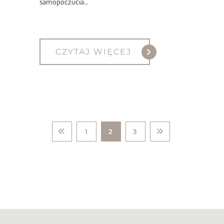
samopoczucia...
CZYTAJ WIĘCEJ
1
2
3