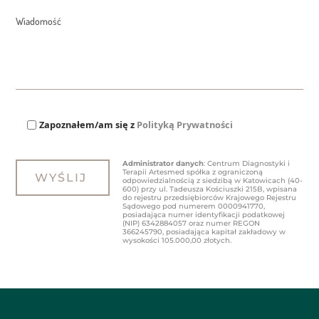
Zapoznałem/am się z
Polityką Prywatności
Administrator danych
: Centrum Diagnostyki i
Terapii Artesmed spółka z ograniczoną
odpowiedzialnością z siedzibą w Katowicach (40-
600) przy ul. Tadeusza Kościuszki 215B, wpisana
do rejestru przedsiębiorców Krajowego Rejestru
Sądowego pod numerem 0000941770,
posiadająca numer identyfikacji podatkowej
(NIP) 6342884057 oraz numer REGON
366245790, posiadająca kapitał zakładowy w
wysokości 105.000,00 złotych.