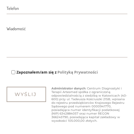
Zapoznałem/am się z
Polityką Prywatności
Administrator danych
: Centrum Diagnostyki i
Terapii Artesmed spółka z ograniczoną
odpowiedzialnością z siedzibą w Katowicach (40-
600) przy ul. Tadeusza Kościuszki 215B, wpisana
do rejestru przedsiębiorców Krajowego Rejestru
Sądowego pod numerem 0000941770,
posiadająca numer identyfikacji podatkowej
(NIP) 6342884057 oraz numer REGON
366245790, posiadająca kapitał zakładowy w
wysokości 105.000,00 złotych.