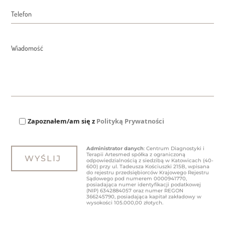
Zapoznałem/am się z
Polityką Prywatności
Administrator danych
: Centrum Diagnostyki i
Terapii Artesmed spółka z ograniczoną
odpowiedzialnością z siedzibą w Katowicach (40-
600) przy ul. Tadeusza Kościuszki 215B, wpisana
do rejestru przedsiębiorców Krajowego Rejestru
Sądowego pod numerem 0000941770,
posiadająca numer identyfikacji podatkowej
(NIP) 6342884057 oraz numer REGON
366245790, posiadająca kapitał zakładowy w
wysokości 105.000,00 złotych.