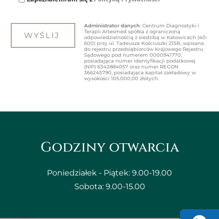
Administrator danych
: Centrum Diagnostyki i
Terapii Artesmed spółka z ograniczoną
odpowiedzialnością z siedzibą w Katowicach (40-
600) przy ul. Tadeusza Kościuszki 215B, wpisana
do rejestru przedsiębiorców Krajowego Rejestru
Sądowego pod numerem 0000941770,
posiadająca numer identyfikacji podatkowej
(NIP) 6342884057 oraz numer REGON
366245790, posiadająca kapitał zakładowy w
wysokości 105.000,00 złotych.
Godziny otwarcia
Poniedziałek - Piątek: 9.00-19.00
Sobota: 9.00-15.00