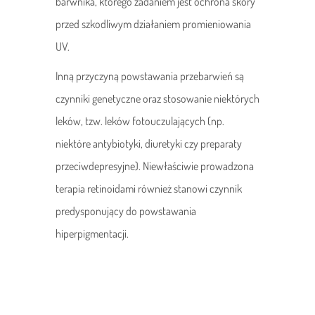
barwnika, którego zadaniem jest ochrona skóry
przed szkodliwym działaniem promieniowania
UV.
Inną przyczyną powstawania przebarwień są
czynniki genetyczne oraz stosowanie niektórych
leków, tzw. leków fotouczulających (np.
niektóre antybiotyki, diuretyki czy preparaty
przeciwdepresyjne). Niewłaściwie prowadzona
terapia retinoidami również stanowi czynnik
predysponujący do powstawania
hiperpigmentacji.