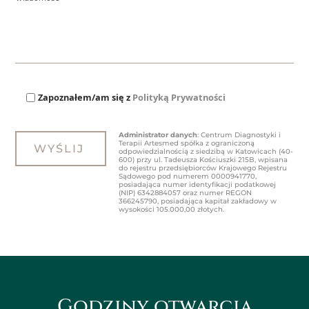
Zapoznałem/am się z
Polityką Prywatności
Administrator danych
: Centrum Diagnostyki i
Terapii Artesmed spółka z ograniczoną
odpowiedzialnością z siedzibą w Katowicach (40-
600) przy ul. Tadeusza Kościuszki 215B, wpisana
do rejestru przedsiębiorców Krajowego Rejestru
Sądowego pod numerem 0000941770,
posiadająca numer identyfikacji podatkowej
(NIP) 6342884057 oraz numer REGON
366245790, posiadająca kapitał zakładowy w
wysokości 105.000,00 złotych.
Godziny otwarcia