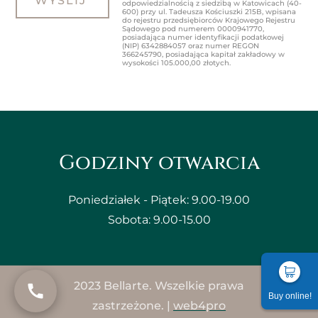
odpowiedzialnością z siedzibą w Katowicach (40-
600) przy ul. Tadeusza Kościuszki 215B, wpisana
do rejestru przedsiębiorców Krajowego Rejestru
Sądowego pod numerem 0000941770,
posiadająca numer identyfikacji podatkowej
(NIP) 6342884057 oraz numer REGON
366245790, posiadająca kapitał zakładowy w
wysokości 105.000,00 złotych.
Godziny otwarcia
Poniedziałek - Piątek: 9.00-19.00
Sobota: 9.00-15.00
2023 Bellarte. Wszelkie prawa
Buy online!
zastrzeżone. |
web4pro